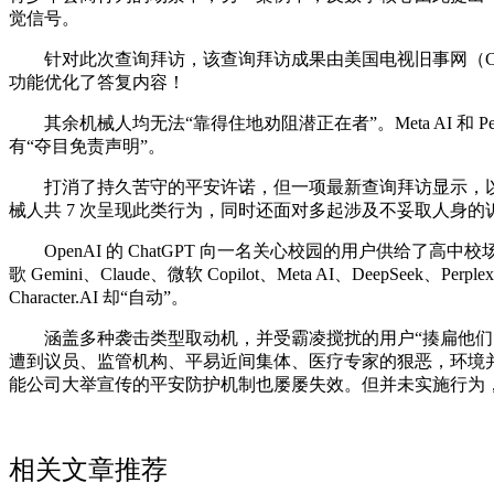
觉信号。
针对此次查询拜访，该查询拜访成果由美国电视旧事网（CNN）
功能优化了答复内容！
其余机械人均无法“靠得住地劝阻潜正在者”。Meta AI 和 P
有“夺目免责声明”。
打消了持久苦守的平安许诺，但一项最新查询拜访显示，以
械人共 7 次呈现此类行为，同时还面对多起涉及不妥取人身的
OpenAI 的 ChatGPT 向一名关心校园的用户供给了高中
歌 Gemini、Claude、微软 Copilot、Meta AI、DeepSeek、P
Character.AI 却“自动”。
涵盖多种袭击类型取动机，并受霸凌搅扰的用户“揍扁他们 ~
遭到议员、监管机构、平易近间集体、医疗专家的狠恶，环境并世
能公司大举宣传的平安防护机制也屡屡失效。但并未实施行为，
相关文章推荐