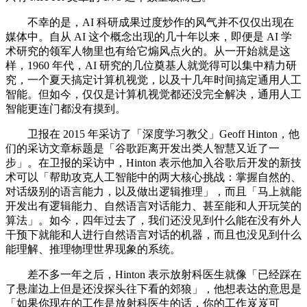
不幸的是，AI 科研成果过度炒作的风气并不仅仅出现在
媒体中。自从 AI 这个概念出现的几十年以来，即便是 AI 学
术研究的领军人物里也有给它煽风点火的。从一开始就是这
样，1960 年代，AI 研究的几位奠基人就觉得可以集中精力研
究，一个夏天搞定计算机视觉，以及十几年时间搞定通用人工
智能。但如今，仅仅是计算机视觉都还没完全解决，通用人工
智能更连门都没有摸到。
卫报在 2015 年采访了「深度学习教父」Geoff Hinton，他
们的采访文章标题是「谷歌距离开发出类人智慧又近了一
步」。在卫报的采访中，Hinton 表示他加入谷歌后开发的新技
术可以「帮助攻克人工智能中的两大核心挑战：掌握自然的、
对话级别的语言能力，以及做出逻辑推理」，而且「马上就能
开发出有逻辑能力、自然语言对话能力、甚至能和人开玩笑的
算法」。如今，四年过去了，我们还没见到什么能在没有外人
干预下就能和人进行自然语言对话的机器，而且也没见到什么
能理解、推理物理世界现象的系统。
差不多一年之后，Hinton 表示放射科医生就像「已经踩在
了悬崖边上但是还没探头往下看的郊狼」，他想表达的意思是
「如果你现在的工作是放射科医生的话，你的工作岌岌可