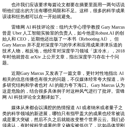
也许我们应该要求每篇论文都要在摘要里面用一两句话说
明他们提出的方法有哪些局限和不足。这样，很多的科学成果
误读和狂热都可以在一开始就避免。
雷锋网 AI 科技评论按：纽约大学心理学教授 Gary Marcus
曾是 Uber 人工智能实验室的负责人，如今他是Robust.AI 的创
始人和 CEO，近期他还出版了一本书《Rebooting AI》。但
Gary Marcus 并不是对深度学习的学术和应用成果津津乐道的
技术人物，相反地，他经常对深度学习领域「泼冷水」，2018
年时他就曾在 arXiv 上公开文章，指出深度学习存在十个问
题。
近期Gary Marcus 又发表了一篇文章，更针对性地指出 AI
相关的信息传播也有很大的问题，不仅媒体经常夸大报道，许
多研究结构和学者也对 AI 的能力夸下海口。Gary Marcus 认为
这是危险的，结合很多具体例子对这种风气进行了批评。雷锋
网 AI 科技评论全文翻译如下。
媒体从来都会以满腔的热情报道 AI 或者纳米或者量子之
类的科学领域的新进展，哪怕只有指甲盖大的成果也经常被说
成是重大突破，然后不久之后就能改变整个世界云云。我们必
须承认，有时候科学成果的意义确实被低估了，比如晶体管刚