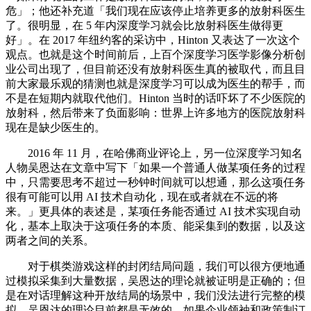
危」；他还补充道「我们现在应该停止培养更多的放射科医生
了。很明显，在 5 年内深度学习就会比放射科医生做得更
好」。在 2017 年纽约客的采访中，Hinton 又表达了一次这个
观点。也就是这个时间前后，上百个深度学习医学影像分析创
业公司出现了，但目前还没有放射科医生真的被取代，而且目
前大家最乐观的猜测也就是深度学习可以成为医生的帮手，而
不是在短期内就取代他们。Hinton 当时的话吓坏了不少医院的
放射科，然后带来了负面影响：世界上许多地方的医院放射科
现在是缺少医生的。
2016 年 11 月，在哈佛商业评论上，另一位深度学习知名
人物吴恩达在文章中写下「如果一个普通人做某项任务的过程
中，只需要思考不超过一秒钟时间就可以想通，那么这项任务
很有可能可以用 AI 技术自动化，现在或者就在不远的将
来。」更具体的表述是，某项任务能否通过 AI 技术实现自动
化，基本上取决于这项任务的本质、能采集到的数据，以及这
两者之间的关系。
对于棋类游戏这样的封闭结局问题，我们可以很方便地通
过模拟采集到大量数据，吴恩达的理论就被证明是正确的；但
是在对话理解这种开放结局的场景中，我们没法进行完整的模
拟，吴恩达的理论目前都是无效的。如果企业领袖和政策制订