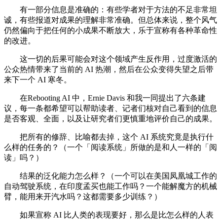
有一部分信息是准确的：有些学者对于方法的不足非常坦
诚，有些报道对成果的理解非常准确。但总体来说，整个风气
仍然偏向于把任何的小成果不断放大，乐于宣称有各种革命性
的改进。
这一切的后果可能会对这个领域产生反作用，过度激活的
公众热情带来了当前的 AI 热潮，然后在公众变得失望之后带
来下一个 AI 寒冬。
在Rebooting AI 中，Ernie Davis 和我一同提出了六条建
议，每一条都希望可以帮助读者、记者们核对自己看到的信息
是否客观、全面，以及让研究者们更慎重地评价自己的成果。
把所有的修辞、比喻都去掉，这个 AI 系统究竟是执行什
么样的任务的？（一个「阅读系统」所做的是和人一样的「阅
读」吗？）
结果的泛化能力怎么样？（一个可以在美国凤凰城工作的
自动驾驶系统，在印度孟买也能工作吗？一个能解魔方的机械
臂，能用来开汽水吗？这都需要多少训练？）
如果宣称 AI 比人类的表现要好，那么是比怎么样的人表