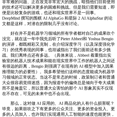
非常难的问题、正在攻克非常宏大的挑战，暗指他们目前使用
的技术还可以解决更多的困难和挑战。但是我们需要知道，即
便是比较复杂的游戏，也还和现实世界不是一回事。
DeepMind 撰写的围棋 AI AlphaGo 和星际 2 AI AlphaStar 的论
文都是这样，对潜在的限制几乎没有讨论。
好在并不是机器学习领域的所有学者都对自己的成果吹个
没完，就在这一年中我先后听了Pieter Abbeel和 Yoshua Bengio
的演讲，都既精彩又克制，在介绍深度学习（以及深度强化学
习）的优秀表现的同事，也坦诚指出了我们面前还有多少挑
战、我们离终点还有多远。（具体来说，Abbeel 着重指出实
验室的机器人技术成果和能在现实世界中工作的机器人之间还
有很远的距离，Bengio 则强调了在现有的 AI 模型中加入因果
推理能力的必要性）。我多希望他们这样的态度能成为机器学
习领域的正常状态。当这不是常态的时候，政策制订者和普通
大众很容易觉得迷惑，因为报道中的偏倚总是倾向于夸大成果
而不是掩盖它，所以普通大众害怕的那个 AI 形象其实不仅现
在不存在，可见的未来中也不会出现。
那么，这对做 AI 应用的、AI 商品化的人有什么损害呢？
毕竟，如果鼓吹之下有更多的公众关注、更多的资金投入、更
多的人员加入，也许我们实现通用人工智能的速度也能更快，