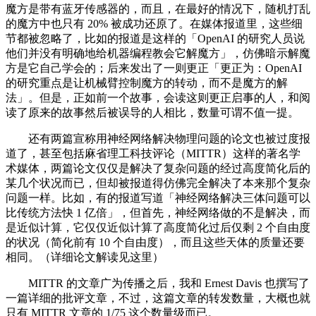
魔方是带有蓝牙传感器的，而且，在最好的情况下，随机打乱
的魔方中也只有 20% 被成功还原了。在媒体报道里，这些细
节都被忽略了，比如的报道是这样的「OpenAI 的研究人员说
他们并没有明确地给机器编程教会它解魔方」，仿佛暗示解魔
方是它自己学会的；后来发出了一则更正「更正为：OpenAI
的研究重点是让机械臂控制魔方的转动，而不是魔方的解
法」。但是，正如前一个故事，会读这则更正启事的人，和阅
读了原来的故事然后被误导的人相比，数量可谓不值一提。
还有两篇宣称用神经网络解决物理问题的论文也被过度报
道了，甚至包括麻省理工科技评论（MITTR）这样的著名学
术媒体，两篇论文仅仅是解决了复杂问题的经过高度简化后的
某几个状况而已，但却被报道得仿佛完全解决了本来那个复杂
问题一样。比如，有的报道写道「神经网络解决三体问题可以
比传统方法快 1 亿倍」，但首先，神经网络做的不是解决，而
是近似计算，它仅仅近似计算了高度简化过后仅剩 2 个自由度
的状况（简化前有 10 个自由度），而且这些天体的质量还要
相同。（详细论文解读见这里）
MITTR 的文章广为传播之后，我和 Ernest Davis 也撰写了
一篇详细的批评文章，不过，这篇文章的转发数量，大概也就
只有 MITTR 文章的 1/75 这个数量级而已。