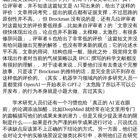
位评审者，并不知道这篇短文是 AI 写出来的，给出了这样的
评价：文章用词考究，提出的观点都有证据支撑，不过思路的
原创性并不高。」但 Brockman 没有说的是，还有几位评审者
对这篇短文的评价要低很多，比如来自评审者 2 的「文章没有
很快体现出论点，论点也并不新颖，太模糊，太激烈，有很多
修辞问题」，评审者 6 也给出了非常低的评价「这篇短文并没
有给问题做出完整的解答，也没有带来新的观点；它的论述水
平不高，文章的用词、结构也很一般。除此之外，我觉得文章
体现出作者对当前的气候策略以及 IPCC 撰写的科学文献都没
有很好的理解」。对于读者来说，只要他们没有去查这个完整
故事、只是读了 Brockman 的推特的话，是完全意识不到存在
这样低的评价的。（其实，机器学习领域内的许多研究人员一
直都觉得 OpenAI 一开始表示 GPT-2「太危险了所以不可以公
开发布」的行为本身就是小题大做、言过其实）
学术研究人员们还有一个习惯也给「真正的 AI 近在眼
前」的论调添油加醋，比如DeepMind 就经常在论文里用专门
的篇幅描写他们的成果未来的潜力，但是又很少提及潜在的限
制是什么——如果是作为严谨的科学成果进行讨论，只说优点
不谈缺点应该算不上正确的下结论的方式。另一方面，他们还
会对论文中的实验场景设定做类比和引申，表明他们正在研究