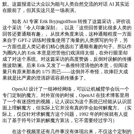
默。这篇报道让大众以为能与人类自然交流的对话 AI 其实近
在眼前了，但其实这只是一场表演。
知名 AI 专家 Erik Bryjngjolffson 转推了这篇采访，评价说
这个采访「令人印象深刻」，以及「这些回答要比很多人类的
回答还要通顺有趣」。从技术角度来说，这种通顺程度一方面
来自于 GPT-2 训练时搜集使用了海量的人类撰写的句子，另
一方面也是人类记者们精心挑选出了通顺有趣的句子。所以作
为圈内人的 Erik 本意是挖苦他们戏演得太假，在外行眼里却
成了对这个系统、对这篇采访的高度赞扬，反倒对误解的传播
推波助澜。后来 Erik 又发了一条推特澄清他的本意，但阅读
量只有原来那条的 1/75 而已——这倒并不奇怪，吹捧巨大成
果就是比严肃的澄清辟谣容易传播多了。
OpenAI 设计了一组神经网络，可以让机械臂学会玩一个
专门定制的魔方。对外宣传的时候，OpenAI 在技术博客里用
了一个有迷惑性的视频，让人误以为这个系统已经能从认识层
面上理解魔方，但实际上它并没有真的学会如何解魔方。（实
际上，仅仅针对求解魔方这个问题，1992 年的时候就有人提
出了基于符号计算的解魔方算法，它不需要经过学习）
在这个视频里还有几件事没有体现出来，不仅这个定制的