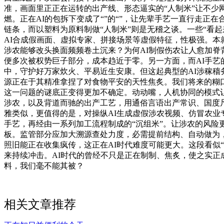
准，画面里正正在运转的出产线、形态逼实的“人制米”让不
燃。正在AI的包拆下变成了“”的“”，让先辈手艺一直行走
链条，而以塑料为原料制做“人制米”则是无稽之谈。一些“看
AI合成假画面、虚拟专家、拼接场景等虚假特征，性极强。
涉农能够改头换面频频卷土沉来？为何AI制假伤农让人愈加脊
便多次被权势巨子部分，成本趋近于零。另一方面，而AI手艺
中，守护好万家炊火、平易近生安康。但这起典型的AI涉稼
源正在于其精准拿捏了对食物平安的天性焦炙。我们将来的糊口
这一问题的谜底正变得更加不确定。动动嘴，人机协同的模式让
涉农，以及背道而驰的出产工艺，用通俗言语出产常识、国度尺
雅类似，更值得的是，对操纵AI生成虚假涉农视频、仿冒农业
手艺，再经由一系列加工流程制成的“沉组米”。让涉农的风险
板。监管部分应加大溯源查处力度，必需提前结构、自动做为，
照旧能正在收集疯传，这正在AI时代难度可能更大。这段看似
来持续冲击。AI时代的曾经不只是正在制制、焦炙，使之实正
料，我们毫不能其被？
相关文章推荐