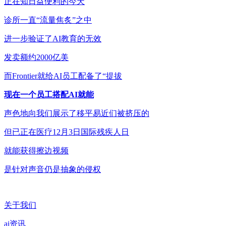
正在知日益便利的今天
诊所一直“流量焦炙”之中
进一步验证了AI教育的无效
发卖额约2000亿美
而Frontier就给AI员工配备了“提拔
现在一个员工搭配AI就能
声色地向我们展示了移平易近们被挤压的
但已正在医疗12月3日国际残疾人日
就能获得擦边视频
是针对声音仍是抽象的侵权
关于我们
ai资讯