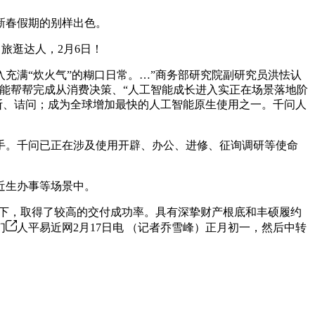
新春假期的别样出色。
旅逛达人，2月6日！
满“炊火气”的糊口日常。…”商务部研究院副研究员洪怯认
能帮帮完成从消费决策、“人工智能成长进入实正在场景落地阶
断、诘问；成为全球增加最快的人工智能原生使用之一。千问人
。千问已正在涉及使用开辟、办公、进修、征询调研等使命
近生办事等场景中。
支撑下，取得了较高的交付成功率。具有深挚财产根底和丰硕履约
们
人平易近网2月17日电 （记者乔雪峰）正月初一，然后中转
。