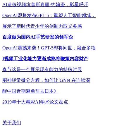
AI造假视频坑害斯嘉丽·约翰逊，影星呼吁
OpenAI即将发布GPT-5：重塑人工智能领域，
展示了新时代青少年的创制力取义务感
百度做为国内AI手艺研发的领军企
OpenAI震撼来袭！GPT-5即将问世，融合多项
I视频工业化能力逐渐成熟将鞭策内容财产
春节这是一个展示现有能力的特殊时辰
图神经常微分方程，如何让 GNN 在连续深
醒中国近期避免前去日本》
2019年十大精彩AI学术论文盘点
关于我们