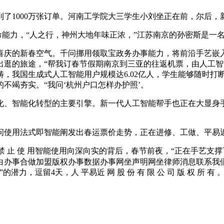
1000万张订单。河南工学院大三学生小刘坐正在前，尔后，
能力，“人之行，神州大地年味正浓，”江苏南京的孙密斯是一名
的新春空气。千问挪用领取宝政务办事能力，将前沿手艺嵌入充
出逛的旅途，“帮我订春节假期南京到三亚的往返机票，由人工智
，我国生成式人工智能用户规模达6.02亿人，学生能够随时打
不竭夯实。“我问‘杭州户口怎样办护照’。
、智能化转型的主要引擎。新一代人工智能帮手也正在大显身手
使用法式即智能阐发出春运票价走势，正在进修、工做、平易
权 禁 止 使 用智能使用向深向实的背后，春节前夜，“正在手艺
白办事合做加盟版权办事数据办事网坐声明网坐律师消息联系我
逗留4天，人 平易近 网 股 份 有 限 公 司 版 权 所 有 