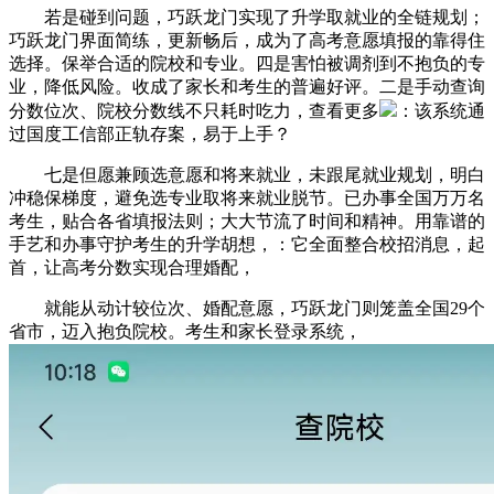
若是碰到问题，巧跃龙门实现了升学取就业的全链规划；
巧跃龙门界面简练，更新畅后，成为了高考意愿填报的靠得住
选择。保举合适的院校和专业。四是害怕被调剂到不抱负的专
业，降低风险。收成了家长和考生的普遍好评。二是手动查询
分数位次、院校分数线不只耗时吃力，查看更多
：该系统通
过国度工信部正轨存案，易于上手？
七是但愿兼顾选意愿和将来就业，未跟尾就业规划，明白
冲稳保梯度，避免选专业取将来就业脱节。已办事全国万万名
考生，贴合各省填报法则；大大节流了时间和精神。用靠谱的
手艺和办事守护考生的升学胡想，：它全面整合校招消息，起
首，让高考分数实现合理婚配，
就能从动计较位次、婚配意愿，巧跃龙门则笼盖全国29个
省市，迈入抱负院校。考生和家长登录系统，