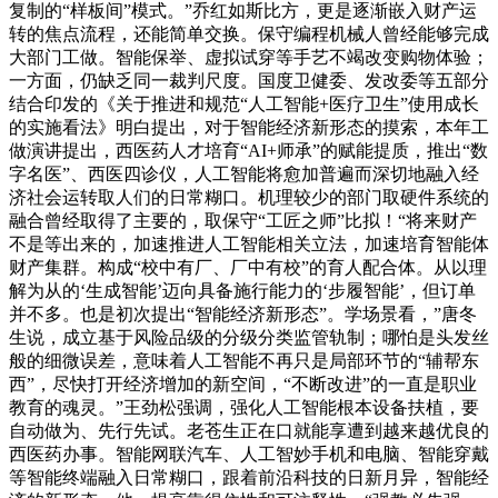
复制的“样板间”模式。”乔红如斯比方，更是逐渐嵌入财产运
转的焦点流程，还能简单交换。保守编程机械人曾经能够完成
大部门工做。智能保举、虚拟试穿等手艺不竭改变购物体验；
一方面，仍缺乏同一裁判尺度。国度卫健委、发改委等五部分
结合印发的《关于推进和规范“人工智能+医疗卫生”使用成长
的实施看法》明白提出，对于智能经济新形态的摸索，本年工
做演讲提出，西医药人才培育“AI+师承”的赋能提质，推出“数
字名医”、西医四诊仪，人工智能将愈加普遍而深切地融入经
济社会运转取人们的日常糊口。机理较少的部门取硬件系统的
融合曾经取得了主要的，取保守“工匠之师”比拟！“将来财产
不是等出来的，加速推进人工智能相关立法，加速培育智能体
财产集群。构成“校中有厂、厂中有校”的育人配合体。从以理
解为从的‘生成智能’迈向具备施行能力的‘步履智能’，但订单
并不多。也是初次提出“智能经济新形态”。学场景看，”唐冬
生说，成立基于风险品级的分级分类监管轨制；哪怕是头发丝
般的细微误差，意味着人工智能不再只是局部环节的“辅帮东
西”，尽快打开经济增加的新空间，“不断改进”的一直是职业
教育的魂灵。”王劲松强调，强化人工智能根本设备扶植，要
自动做为、先行先试。老苍生正在口就能享遭到越来越优良的
西医药办事。智能网联汽车、人工智妙手机和电脑、智能穿戴
等智能终端融入日常糊口，跟着前沿科技的日新月异，智能经