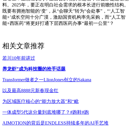
料。2025年，要正在明白社会需求的根本长进行前瞻性结构。
既要有拥抱智能的‘变’，从“会聊天”转为“会处事”，“‘人工智
能+’成长空间十分广漠，激励国资机构率先采购，而“人工智
能+西医药”将更好打通下层西医药办事“最初一公里”？
相关文章推荐
若川10年前讲过
养龙虾”成为科技圈的抢手话题
Transformer做者之一LlionJones创立的Sakana
以及最高8888元新春现金红
为区域医疗核心的“能力放大器”和“毗
一体成型5代这分量到底堆哪了？#跑鞋#跑
AIMOTION的背后是ENDLESS持续多年的AI手艺堆