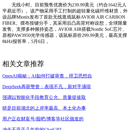
无线小时。目前预售优惠价为239.99美元（约合1642元人
平易近币）。该产物采用手工打制的超轻量化碳纤维材质，外
设品牌Mionix发布了首款无线逛戏鼠标AVIOR AIR CARBON
FIBER。摆布按键分手，其采用后凸高背对称设想，全球限量
发售。支撑多种握持姿态，AVIOR AIR搭载Nordic SoC芯片、
原相PAW3950光学传感器，该鼠标原价299.99美元，最高支撑
8kHz报答率，5月6日，
相关文章推荐
OpenAI揭秘：AI如何打破审查，捍卫思想自
DeepSeek再获赞誉：表现不凡，新对手涌现
强调以智能化手段教育公允、质量提拔取
研是目前湖北的上岸率最高、本土化办事
用户正在财富号/股吧/博客等社区颁发的
冲击不亚于几年前的ChatGPT