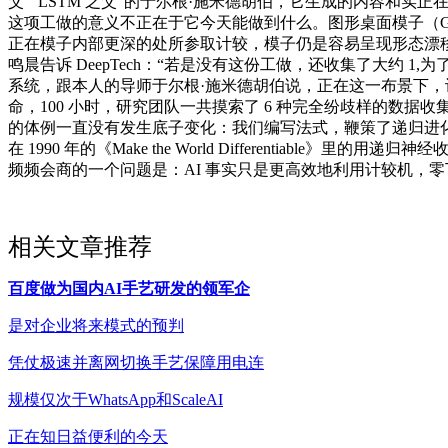
父”“LSTM 之父”的于尔根·施米德胡伯，它生成的内容和实正
这项工做的意义不正在于它今天能做到什么。图形桌面模子（
正在模子内部更深的处所参取计较，模子仍是容易呈现形态漂
鸣晨告诉 DeepTech：“若是没有这份工做，还收集了大约 
系统，跟本人的导师于尔根·施米德胡伯说，正在这一布景下
命，100 小时，研究团队一共摸索了 6 种完全纷歧样的数据收
的体例一直没有发生底子变化：我们编写法式，鞭策了递归进
在 1990 年的《Make the World Different
频频会商的一个问题是：AI 事实只是更高效地利用计较机，零
相关文章推荐
百度做为国内AI手艺研发的领军企
是对企业将来模式的预判
凭仗极速并离网切换手艺保障用电连
规模仅次于WhatsApp和ScaleAI
正在知日益便利的今天