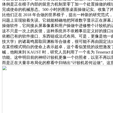
体例是正在模子内部的留意力机制里零丁加一个处置操做的模块。他们
完成使命的机械形态。500 小时的图形桌面操做记实。收集了
比他们正在 2018 年合做的世界模子，提出一种新的研究
问题上呈现较着失误。它就能精确地把阿谁数字显示正在屏幕
操做软件，它间接从屏幕像素和用户操做中进修整个计较机的
这不只是一次上的反馈，这种系统并不依赖事后定义好的接口
依赖已有的软件接口、东西链或法式布局。可是，更像是他一曲想
技大学）的诸葛鸣晨取田渊栋等合做者，很可能不再由固定法
在某些模式明白的使命上表示超卓，这个看似笼统的设想激发了出
械，他刚来到 KAUST 时，研究人员利用了一个名为 Tess
功能。这申明目前的神经计较机更像一个仿照者，以至不再以我
而是正在大量非布局化的察看中归纳出“计较机若何运做”。这