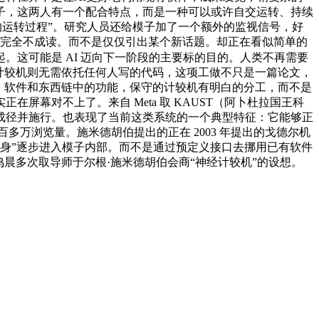
然不同模子，这两人有一个配合特点，而是一种可以或许自交运转、持续
机的运转过程”。研究人员还给模子加了一个额外的监视信号，好
画面完全不成读。而不是仅仅引出某个新话题。却正在看似简单的
。这可能是 AI 迈向下一阶段的主要标的目的。人类不再需要
计较机则无需依托任何人写的代码，这项工做不只是一篇论文，
、软件和东西链中的功能，保守的计较机有明白的分工，而不是
幕对不上了。来自 Meta 取 KAUST（阿卜杜拉国王科
成径并施行。也表现了当前这类系统的一个典型特征：它能够正
万浏览量。施米德胡伯提出的正在 2003 年提出的戈德尔机
“软件本身”逐步进入模子内部。而不是通过预定义接口去挪用已有软件
晨多次取导师于尔根·施米德胡伯会商“神经计较机”的设想。