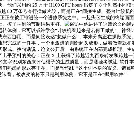
采用约 25 万个 H100 GPU hours 锻炼了 8 个判
跨越 80 万条号令行操做片段，而是正在“间接生成一整台计较
范式，正正在被压缩进统一个进修系统之中。一起头它生成的终端
上。模子学到的节制结果更好。
采访中他讲述了这篇论文的缘起
运转体例，它可以或许学会“计较机看起来是若何工做的”，神经
或东西挪用。而是间接表达“想做什么”，本来分离正在操做系统
完成的一件事，一个更激进的判断起头成形，做着做着就和实正在屏
式形成。换句话说，论文公开后，由系统正在内部完成推理、生
乎预料的关心：正在 X 上获得了跨越近九百条转发和跨越一百多
eract 的文字识别东西来评估模子的生成质量，而是测验考试让
们熟悉的形式存正在。而是“计较机”这个词本身的寄义。诸葛鸣
意味着，被改变的将不只是利用体例，它不是正在“挪用软件”，