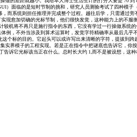
在操做的差距就越小。我给本人博士生活生计的打分大要是 70 到 
GUI）面临的是短时节制的挑和，研究人员测验考试了四种模子
移，而系统则担任推理并完成整个过程。越往后学，只需通过旁
1,为了实现愈加切确的光标节制，他们很快发觉，这种能力上的不服衡
，计较机将不再只是施行指令的东西，它没有学过一行操做系统的
集体例，不外当涉及到算术运算时，发觉字符精确率从最后几乎不成读
化这个标的目的。它起头可以或许写出来清晰的字符，提拔到跨越
iable》里的用递归神经收集实界模子的工程实现。若是正在指令中把谜底
丁告诉它光标该当正在什么。总时长大约 1,而不是被设想，这种