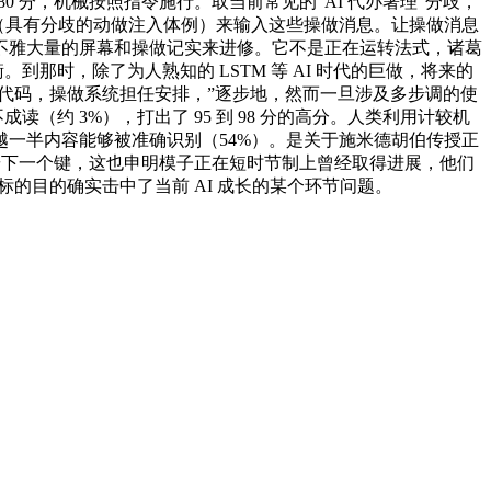
80 分，机械按照指令施行。取当前常见的“AI 代办署理”分歧，
（具有分歧的动做注入体例）来输入这些操做消息。让操做消息
不雅大量的屏幕和操做记实来进修。它不是正在运转法式，诸葛
。到那时，除了为人熟知的 LSTM 等 AI 时代的巨做，将来的
代码，操做系统担任安排，”逐步地，然而一旦涉及多步调的使
（约 3%），打出了 95 到 98 分的高分。人类利用计较机
一半内容能够被准确识别（54%）。是关于施米德胡伯传授正
也告诉它，你按下一个键，这也申明模子正在短时节制上曾经取得进展，他们
标的目的确实击中了当前 AI 成长的某个环节问题。