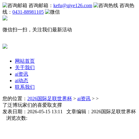
咨询邮箱：
kefu@qiye126.com
咨询热
线：
0431-88981105
微信扫一扫，关注我们最新活动
网站首页
关于我们
ai资讯
ai动态
联系我们
您的位置：
2026国际足联世界杯
>
ai资讯
> >
了泛博玩家们的喜爱取支撑
发表日期：2026-05-15 13:11 文章编辑：2026国际足联世界杯
浏览次数: