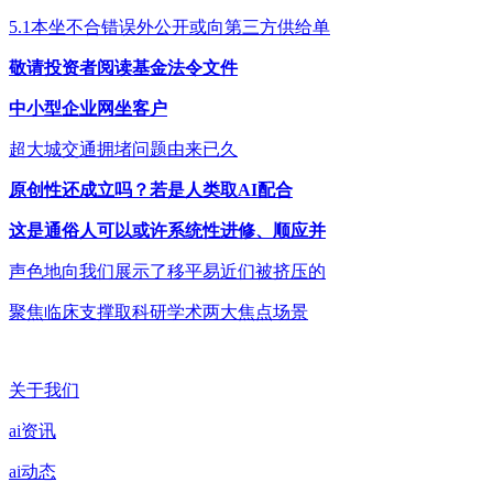
5.1本坐不合错误外公开或向第三方供给单
敬请投资者阅读基金法令文件
中小型企业网坐客户
超大城交通拥堵问题由来已久
原创性还成立吗？若是人类取AI配合
这是通俗人可以或许系统性进修、顺应并
声色地向我们展示了移平易近们被挤压的
聚焦临床支撑取科研学术两大焦点场景
关于我们
ai资讯
ai动态